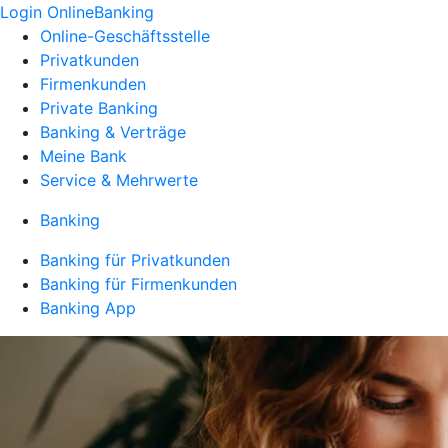
Login OnlineBanking
Online-Geschäftsstelle
Privatkunden
Firmenkunden
Private Banking
Banking & Verträge
Meine Bank
Service & Mehrwerte
Banking
Banking für Privatkunden
Banking für Firmenkunden
Banking App