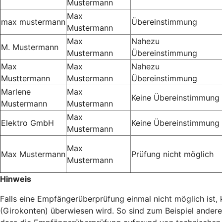
Mustermann
Max
max mustermann
Übereinstimmung
Mustermann
Max
Nahezu
M. Mustermann
Mustermann
Übereinstimmung
Max
Max
Nahezu
Musttermann
Mustermann
Übereinstimmung
Marlene
Max
Keine Übereinstimmung
Mustermann
Mustermann
Max
Elektro GmbH
Keine Übereinstimmung
Mustermann
Max
Max Mustermann
Prüfung nicht möglich
Mustermann
Hinweis
Falls eine Empfängerüberprüfung einmal nicht möglich ist
(Girokonten) überwiesen wird. So sind zum Beispiel ander