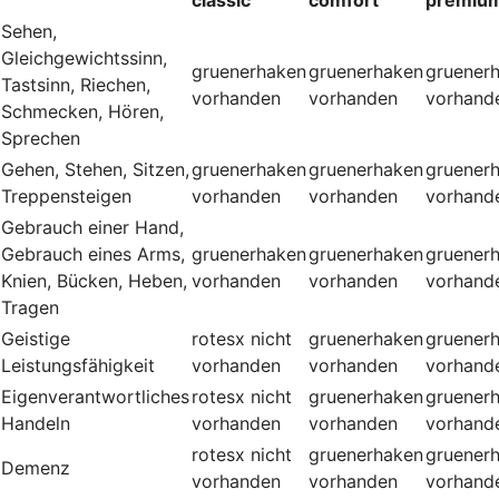
Sehen,
Gleichgewichtssinn,
gruenerhaken
gruenerhaken
gruener
Tastsinn, Riechen,
vorhanden
vorhanden
vorhand
Schmecken, Hören,
Sprechen
Gehen, Stehen, Sitzen,
gruenerhaken
gruenerhaken
gruener
Treppensteigen
vorhanden
vorhanden
vorhand
Gebrauch einer Hand,
Gebrauch eines Arms,
gruenerhaken
gruenerhaken
gruener
Knien, Bücken, Heben,
vorhanden
vorhanden
vorhand
Tragen
Geistige
rotesx
nicht
gruenerhaken
gruener
Leistungsfähigkeit
vorhanden
vorhanden
vorhand
Eigenverantwortliches
rotesx
nicht
gruenerhaken
gruener
Handeln
vorhanden
vorhanden
vorhand
rotesx
nicht
gruenerhaken
gruener
Demenz
vorhanden
vorhanden
vorhand