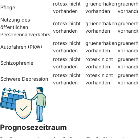
rotesx
nicht
gruenerhaken
gruener
Pflege
vorhanden
vorhanden
vorhand
Nutzung des
rotesx
nicht
gruenerhaken
gruener
öffentlichen
vorhanden
vorhanden
vorhand
Personennahverkehrs
rotesx
nicht
gruenerhaken
gruener
Autofahren (PKW)
vorhanden
vorhanden
vorhand
rotesx
nicht
rotesx
nicht
gruener
Schizophrenie
vorhanden
vorhanden
vorhand
rotesx
nicht
rotesx
nicht
gruener
Schwere Depression
vorhanden
vorhanden
vorhand
Prognosezeitraum