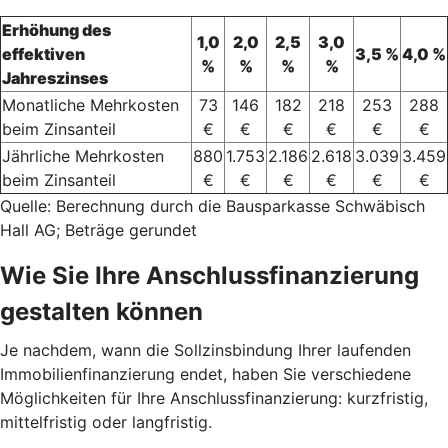
Erhöhung des
1,0
2,0
2,5
3,0
effektiven
3,5 %
4,0 %
%
%
%
%
Jahreszinses
Monatliche Mehrkosten
73
146
182
218
253
288
beim Zinsanteil
€
€
€
€
€
€
Jährliche Mehrkosten
880
1.753
2.186
2.618
3.039
3.459
beim Zinsanteil
€
€
€
€
€
€
Quelle: Berechnung durch die Bausparkasse Schwäbisch
Hall AG; Beträge gerundet
Wie Sie Ihre Anschlussfinanzierung
gestalten können
Je nachdem, wann die Sollzinsbindung Ihrer laufenden
Immobilienfinanzierung endet, haben Sie verschiedene
Möglichkeiten für Ihre Anschlussfinanzierung: kurzfristig,
mittelfristig oder langfristig.