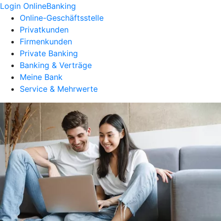
Login OnlineBanking
Online-Geschäftsstelle
Privatkunden
Firmenkunden
Private Banking
Banking & Verträge
Meine Bank
Service & Mehrwerte