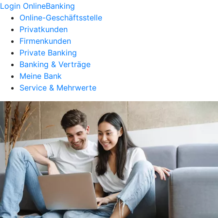
Login OnlineBanking
Online-Geschäftsstelle
Privatkunden
Firmenkunden
Private Banking
Banking & Verträge
Meine Bank
Service & Mehrwerte