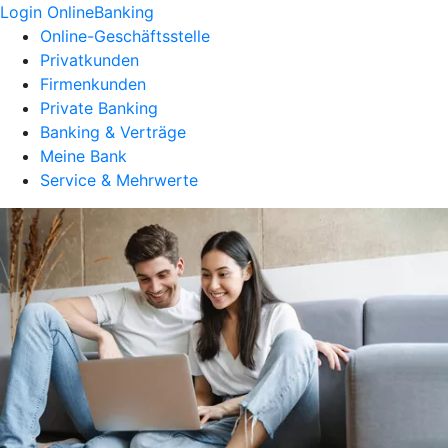
Login OnlineBanking
Online-Geschäftsstelle
Privatkunden
Firmenkunden
Private Banking
Banking & Verträge
Meine Bank
Service & Mehrwerte